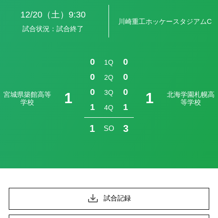
12/20（土）
9:30
川崎重工ホッケースタジアムC
試合状況：試合終了
0
0
1Q
0
0
2Q
0
0
3Q
1
1
宮城県築館高等
北海学園札幌高
学校
等学校
1
1
4Q
1
3
SO
試合記録