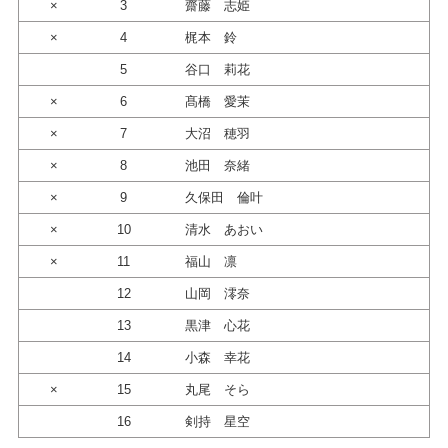
×
3
齋藤 志姫
×
4
梶本 鈴
5
谷口 莉花
×
6
髙橋 愛茉
×
7
大沼 穂羽
×
8
池田 奈緒
×
9
久保田 倫叶
×
10
清水 あおい
×
11
福山 凛
12
山岡 澪奈
13
黒津 心花
14
小森 幸花
×
15
丸尾 そら
16
剣持 星空