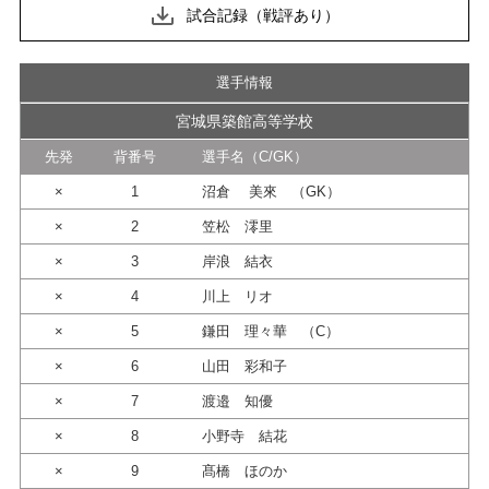
試合記録（戦評あり）
選手情報
宮城県築館高等学校
先発
背番号
選手名（C/GK）
×
1
沼倉 美來 （GK）
×
2
笠松 澪里
×
3
岸浪 結衣
×
4
川上 リオ
×
5
鎌田 理々華 （C）
×
6
山田 彩和子
×
7
渡邉 知優
×
8
小野寺 結花
×
9
髙橋 ほのか