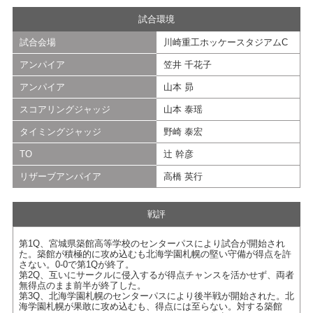
試合環境
試合会場
川崎重工ホッケースタジアムC
アンパイア
笠井 千花子
アンパイア
山本 昴
スコアリングジャッジ
山本 泰瑶
タイミングジャッジ
野崎 泰宏
TO
辻 幹彦
リザーブアンパイア
⾼橋 英⾏
戦評
第1Q、宮城県築館高等学校のセンターパスにより試合が開始され
た。築館が積極的に攻め込むも北海学園札幌の堅い守備が得点を許
さない。0-0で第1Qが終了。
第2Q、互いにサークルに侵入するが得点チャンスを活かせず、両者
無得点のまま前半が終了した。
第3Q、北海学園札幌のセンターパスにより後半戦が開始された。北
海学園札幌が果敢に攻め込むも、得点には至らない。対する築館