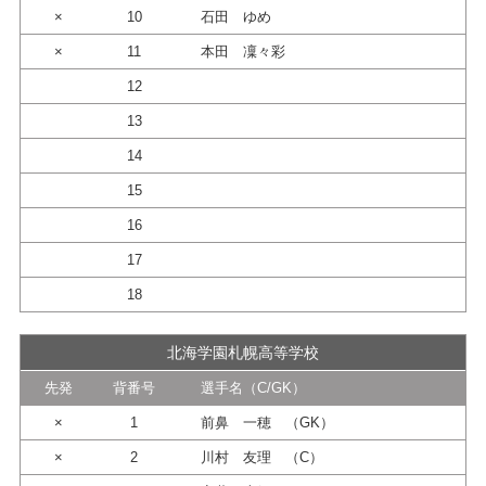
×
10
石田 ゆめ
×
11
本田 凜々彩
12
13
14
15
16
17
18
北海学園札幌高等学校
先発
背番号
選手名（C/GK）
×
1
前鼻 一穂 （GK）
×
2
川村 友理 （C）