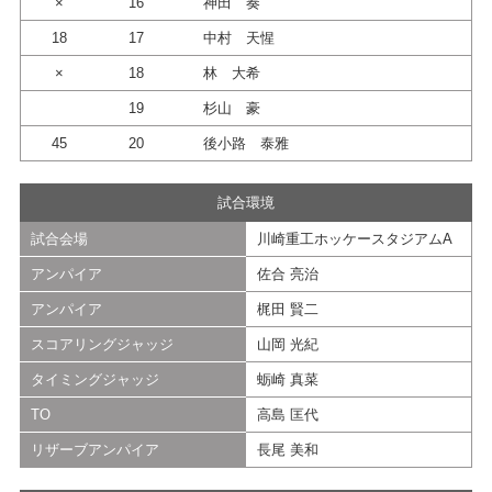
×
16
神田 奏
18
17
中村 天惺
×
18
林 大希
19
杉山 豪
45
20
後小路 泰雅
試合環境
試合会場
川崎重工ホッケースタジアムA
アンパイア
佐合 亮治
アンパイア
梶田 賢二
スコアリングジャッジ
山岡 光紀
タイミングジャッジ
蛎崎 真菜
TO
高島 匡代
リザーブアンパイア
長尾 美和