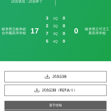
試合状況：試合終了
3
0
1Q
2
0
2Q
17
0
岐阜県立岐阜総
岐阜県立可児工
合学園高等学校
7
0
業高等学校
3Q
5
0
4Q
試合記録
試合記録（戦評あり）
選手情報