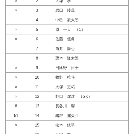
×
2
大塚 恭
×
3
岩田 陵旦
4
中邑 凌太朗
×
5
原 一天 （C）
×
6
佐藤 優眞
7
筒井 隆心
8
栗本 隆太郎
×
9
日比野 裕士
×
10
牧野 椎斗
×
11
大塚 吏柘
×
12
野口 虎汰 （GK）
8
13
長谷川 響
51
14
猪狩 麗央斗
×
15
松本 鉄平