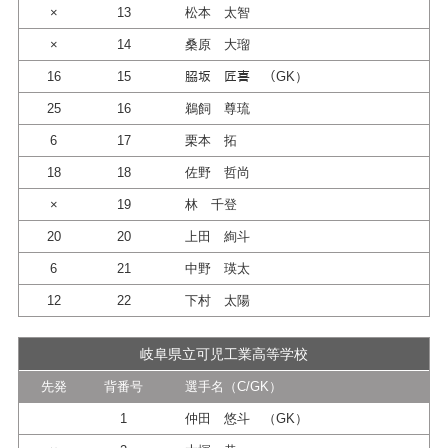
×
13
松本 太智
×
14
桑原 大瑠
16
15
𦚰坂 匠喜 （GK）
25
16
鵜飼 尊琉
6
17
栗本 拓
18
18
佐野 哲尚
×
19
林 千登
20
20
上田 絢斗
6
21
中野 瑛太
12
22
下村 太陽
岐阜県立可児工業高等学校
先発
背番号
選手名（C/GK）
1
仲田 悠斗 （GK）