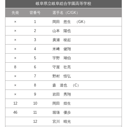
岐阜県立岐阜総合学園高等学校
先発
背番号
選手名（C/GK）
×
1
岡田 悠生 （GK）
×
2
山本 陽也
×
3
廣瀬 稜起
×
4
米﨑 健翔
×
5
宇野 瑚伯
8
6
守屋 壮亮
×
7
野村 悟弘
×
8
森 達也 （C）
×
9
岩田 秀翔
12
10
岡田 煌生
46
11
堀塲 優歩
12
宮川 晴光